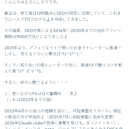
こんにちは♪さんしろうです。
最近は、家で毎日12時間ほどSEOの研究に没頭していて、これま
でに一人で1万ブログ以上を作成してきました。
その結果、SEO対策による2016年～2020年までの合計アフィリ
報酬は9000万ほどになりました♪
2021年より、アフィリエイトで稼いだお金でトレーダーに転身！
しかし、笑えるぐらいに撃沈(T-T)ヾ(^^ )／
そこで、知り合いの億トレーダーの方に、直接FXで勝つコツを教
えて貰う(*´ﾉ(ﾟ∀ﾟ*)。
すると、徐々に勝てるように・・・
と、思いながらFXは日々奮闘中＾＾笑♪
（これは2022年までの話）
2022年6月から自らの経験を活かし、IT起業塾をスタート。現在
十数名の方が参加中♪（2025年7月にAI起業塾に名前を変更）
2026年Claude codeの登場に衝撃を受ける。X（ツイッター）、