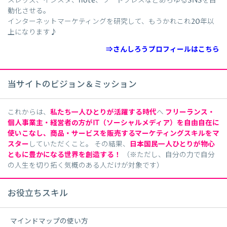
スレッズ、インスタ、note、ワードプレスなどあらゆるSNSを自
動化させる。
インターネットマーケティングを研究して、もうかれこれ20年以
上になります♪
⇒さんしろうプロフィールはこちら
当サイトのビジョン＆ミッション
これからは、
私たち一人ひとりが活躍する時代
へ
フリーランス・
個人事業主・経営者の方がIT（ソーシャルメディア）を自由自在に
使いこなし、商品・サービスを販売するマーケティング
スキルをマ
スター
していただくこと。 その結果、
日本国民一人ひとりが物心
ともに豊かになる世界を創造する！
（※ただし、自分の力で自分
の人生を切り拓く気概のある人だけが対象です）
お役立ちスキル
マインドマップの使い方