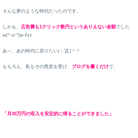
そんな夢のような時代だったのです。
しかも、
広告費も1クリック数円というありえない金額
でした
w(*･o･*)w ｵｫｫ
あ～、あの時代に戻りたい(；′Д`)＾＾
もちろん、私もその恩恵を受け、
ブログを書くだけ
で、
「月30万円の収入を安定的に得ることができました」