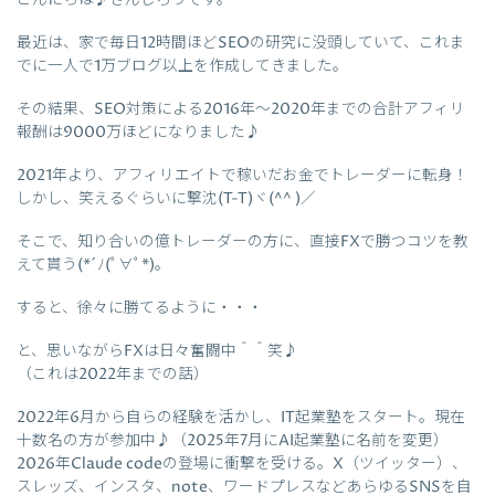
こんにちは♪さんしろうです。
最近は、家で毎日12時間ほどSEOの研究に没頭していて、これま
でに一人で1万ブログ以上を作成してきました。
その結果、SEO対策による2016年～2020年までの合計アフィリ
報酬は9000万ほどになりました♪
2021年より、アフィリエイトで稼いだお金でトレーダーに転身！
しかし、笑えるぐらいに撃沈(T-T)ヾ(^^ )／
そこで、知り合いの億トレーダーの方に、直接FXで勝つコツを教
えて貰う(*´ﾉ(ﾟ∀ﾟ*)。
すると、徐々に勝てるように・・・
と、思いながらFXは日々奮闘中＾＾笑♪
（これは2022年までの話）
2022年6月から自らの経験を活かし、IT起業塾をスタート。現在
十数名の方が参加中♪（2025年7月にAI起業塾に名前を変更）
2026年Claude codeの登場に衝撃を受ける。X（ツイッター）、
スレッズ、インスタ、note、ワードプレスなどあらゆるSNSを自